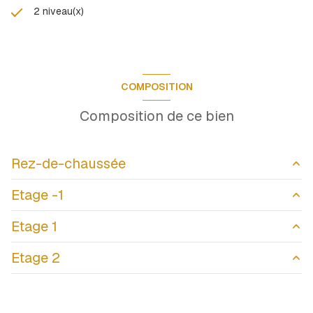
2 niveau(x)
COMPOSITION
Composition de ce bien
Rez-de-chaussée
Etage -1
Hall d'entrée
11.24 m²
Etage 1
garage
8.63 m²
cave
8.50 m²
Buanderie
4.51 m²
Etage 2
Cuisine / Salon séjour
40.34 m²
chambre
10.41 m²
Dgt
3.78 m²
salle d'eau
3.14 m²