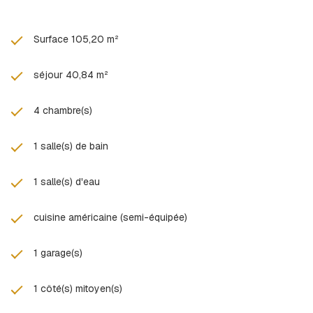
double vitrage, chauffage performant (poêle à granulés + pompe
à chaleur air/air), production d’eau chaude récente,
raccordement au tout-à-l’égout, fibre optique.
Surface 105,20 m²
Les atouts de Condrieu :
Commune prisée de la vallée du Rhône
séjour 40,84 m²
Environnement naturel entre vignes et fleuve
Proximité de Lyon et de Vienne
4 chambre(s)
Accès rapide aux axes routiers et transports
Cadre de vie calme et authentique
Un bien idéal pour une résidence principale ou un premier
1 salle(s) de bain
investissement dans un secteur recherché.
À découvrir rapidement, contactez-nous au 06.63.74.18.59 !
1 salle(s) d'eau
Les informations sur les risques auxquels ce bien est exposé
sont disponibles sur le site
Géorisques
cuisine américaine (semi-équipée)
1 garage(s)
1 côté(s) mitoyen(s)