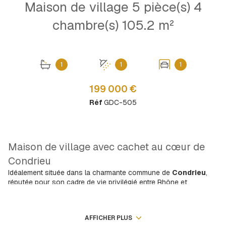
Maison de village 5 pièce(s) 4
chambre(s) 105.2 m²
1
1
1
199 000 €
Réf
GDC-505
Maison de village avec cachet au cœur de
Condrieu
Idéalement située dans la charmante commune de
Condrieu
,
réputée pour son cadre de vie privilégié entre Rhône et
vignobles, venez découvrir cette
maison de village
mitoyenne d’un côté
, développant environ
105 m²
habitables
.
AFFICHER PLUS
Bénéficiant d’un environnement agréable et d’une proximité