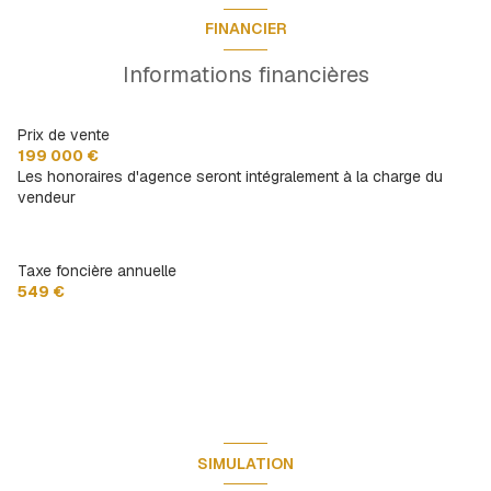
chambre
12.14 m²
FINANCIER
chambre
9.27 m²
Informations financières
Dressing
8.27 m²
Prix de vente
199 000 €
Les honoraires d'agence seront intégralement à la charge du
vendeur
Taxe foncière annuelle
549 €
SIMULATION