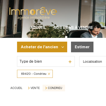
Nos Maisons
Nos Appartements
ACCUEIL
NOS BIENS À VENDRE
Nos Immeubles
Nos Terrains
Acheter
de l'ancien
Estimer
Autres Biens
Type de bien
Localisation
De l'ancien
De l'immo pro
69420 - Condrieu
ACCUEIL
VENTE
CONDRIEU