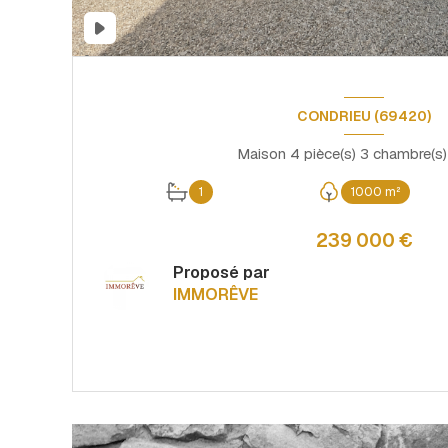
CONDRIEU (69420)
1
1000 m²
239 000 €
Proposé par
IMMORÊVE
VOIR LE BIEN