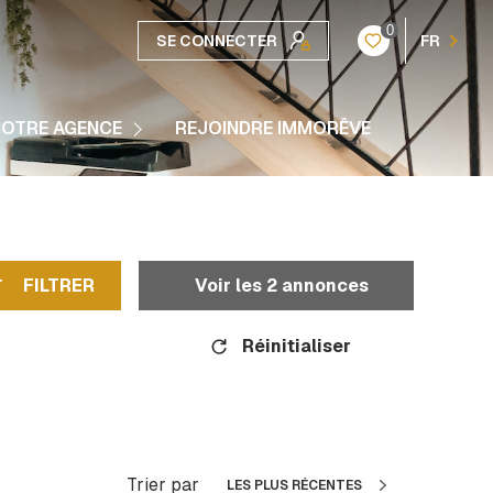
0
SE CONNECTER
FR
e Histoire
OTRE AGENCE
REJOINDRE IMMORÊVE
 Partenaires
FILTRER
Voir les
2
annonces
Réinitialiser
Trier par
LES PLUS RÉCENTES