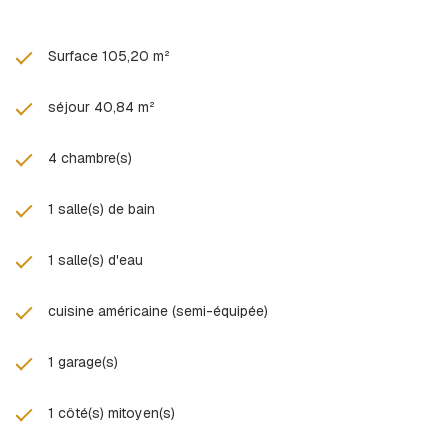
double vitrage, chauffage performant (poêle à granulés + pompe
à chaleur air/air), production d’eau chaude récente,
raccordement au tout-à-l’égout, fibre optique.
Surface 105,20 m²
Les atouts de Condrieu :
Commune prisée de la vallée du Rhône
séjour 40,84 m²
Environnement naturel entre vignes et fleuve
Proximité de Lyon et de Vienne
4 chambre(s)
Accès rapide aux axes routiers et transports
Cadre de vie calme et authentique
Un bien idéal pour une résidence principale ou un premier
1 salle(s) de bain
investissement dans un secteur recherché.
À découvrir rapidement, contactez-nous au 06.63.74.18.59 !
1 salle(s) d'eau
Les informations sur les risques auxquels ce bien est exposé
sont disponibles sur le site
Géorisques
cuisine américaine (semi-équipée)
1 garage(s)
1 côté(s) mitoyen(s)