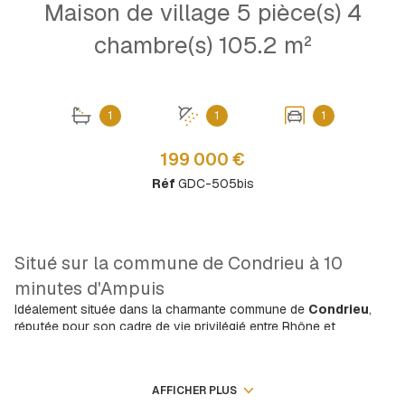
Maison de village 5 pièce(s) 4
chambre(s) 105.2 m²
1
1
1
199 000 €
Réf
GDC-505bis
Situé sur la commune de Condrieu à 10
minutes d'Ampuis
Idéalement située dans la charmante commune de
Condrieu
,
réputée pour son cadre de vie privilégié entre Rhône et
vignobles, venez découvrir cette
maison de village
mitoyenne d’un côté
, développant environ
105 m²
habitables
.
AFFICHER PLUS
Bénéficiant d’un environnement agréable et d’une proximité