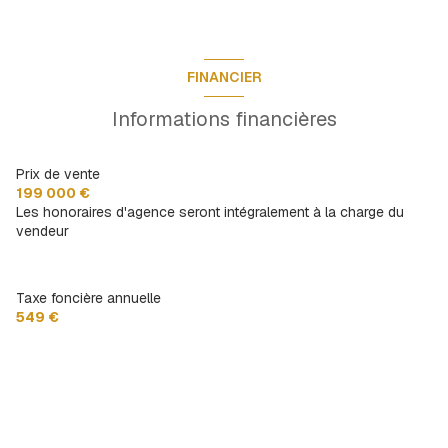
Buanderie
4.51 m²
Dgt
3.78 m²
chambre
10.41 m²
chambre
12.14 m²
FINANCIER
salle d'eau
3.14 m²
chambre
9.27 m²
Informations financières
Dressing
8.27 m²
Prix de vente
199 000 €
Les honoraires d'agence seront intégralement à la charge du
vendeur
Taxe foncière annuelle
549 €