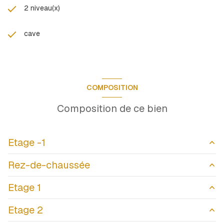
2 niveau(x)
cave
COMPOSITION
Composition de ce bien
Etage -1
Rez-de-chaussée
cave
8.50 m²
Etage 1
Hall d'entrée
11.24 m²
Etage 2
garage
8.63 m²
Cuisine / Salon séjour
40.34 m²