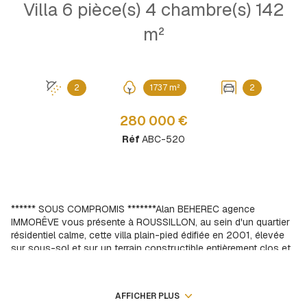
Villa 6 pièce(s) 4 chambre(s) 142
m²
2
1737 m²
2
280 000 €
Réf
ABC-520
****** SOUS COMPROMIS *******Alan BEHEREC agence
IMMORÊVE vous présente à ROUSSILLON, au sein d'un quartier
résidentiel calme, cette villa plain-pied édifiée en 2001, élevée
sur sous-sol et sur un terrain constructible entièrement clos et
végétalisé de 1737 m2 pouvant y accueillir un projet de piscine.
Le volume habitable déploie une superficie d'environ 100 m2 et
vous accueille depuis une vaste et lumineuse pièce de vie
AFFICHER PLUS
offrant un authentique poêle traditionnel, ainsi que divers accès