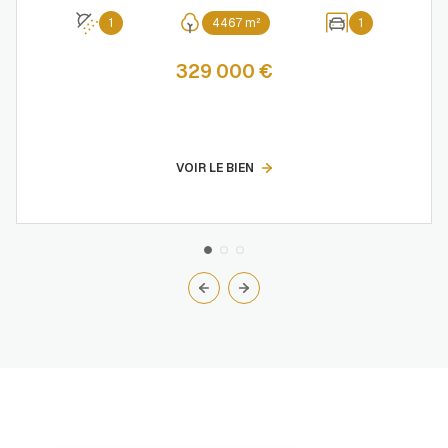
1
4467 m²
1
329 000 €
VOIR LE BIEN