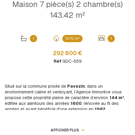
Maison 7 pièce(s) 2 chambre(s)
143.42 m²
1
1070 m²
1
292 800 €
Réf
GDC-559
Situé sur la commune prisée de
Pavezin
, dans un
environnement calme et verdoyant, l’Agence Immorêve vous
propose cette propriété pleine de caractère d’environ
144 m²
,
édifiée aux alentours des années
1600
, rénovée au fil des
années et ayant bénéficié d'une extension en
1982.
Cette maison au charme authentique séduira les amoureux de
pierre, de volumes et de dépendances, offrant un beau potentiel
d’aménagement pour une résidence principale, secondaire ou un
AFFICHER PLUS
projet familial.