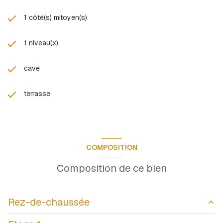
découvrir sans tarder.
Pour plus d’informations ou organiser une visite, contactez dès
1 côté(s) mitoyen(s)
maintenant Clara VERNAY de l’Agence Immorêve au
07.49.87.61.91
1 niveau(x)
Les informations sur les risques auxquels ce bien est exposé
sont disponibles sur le site
Géorisques
cave
terrasse
COMPOSITION
Composition de ce bien
Rez-de-chaussée