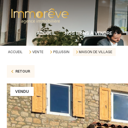
Nos Maisons
Nos Appartements
ACCUEIL
NOS BIENS À VENDRE
Nos Immeubles
Nos Terrains
ACCUEIL
VENTE
PELUSSIN
MAISON DE VILLAGE
Autres Biens
RETOUR
VENDU