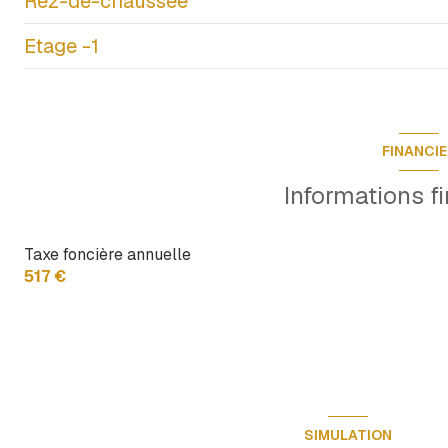
Rez-de-chaussée
chambre
Etage -1
Dégagements
WC
salle d'eau
cuisine
Cave 2
chambre
cave
FINANCI
Informations f
Taxe foncière annuelle
517 €
SIMULATION