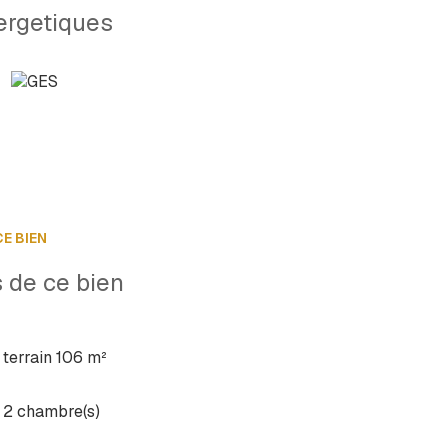
attants en bois.
ergetiques
tique.
ment au 06 67 49 17 93 !
E BIEN
 de ce bien
terrain 106 m²
2 chambre(s)