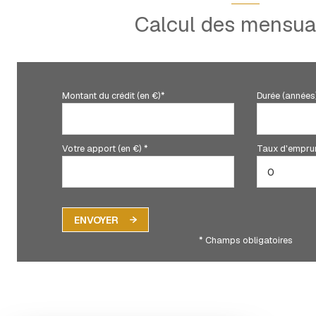
Calcul des mensual
Montant du crédit (en €)*
Durée (années
Votre apport (en €) *
Taux d'emprun
ENVOYER
* Champs obligatoires