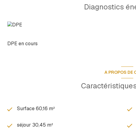
Menuiseries : Double vitrage PVC / Porte bois et volets b
Diagnostics én
Equipements : Cumulus électrique, système VMC, fibre op
Taxe foncière : 517 euros.
Si ce bien a retenu votre attention contactez-nous rapide
DPE en cours
A PROPOS DE C
Caractéristiques
Surface 60,16 m²
séjour 30,45 m²