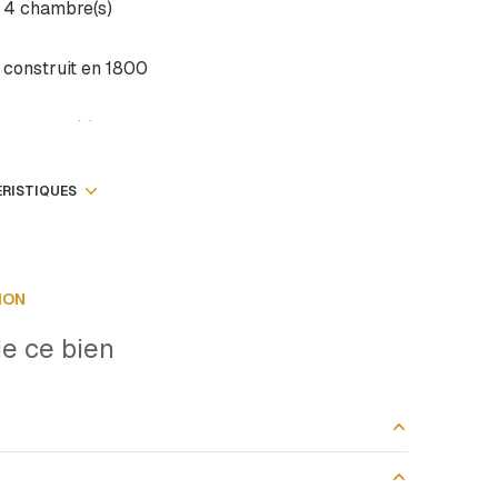
4 chambre(s)
construit en 1800
2 garage(s)
cave
ÉRISTIQUES
arboré
ION
e ce bien
14.92 m²