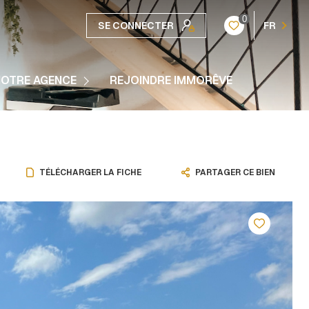
0
SE CONNECTER
FR
e Histoire
OTRE AGENCE
REJOINDRE IMMORÊVE
 Partenaires
TÉLÉCHARGER LA FICHE
PARTAGER CE BIEN