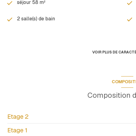
séjour 58 m²
2 salle(s) de bain
cuisine séparée
3 niveau(x)
VOIR PLUS DE CARACT
terrasse
COMPOSIT
piscinable
Composition d
Etage 2
Etage 1
cuisine