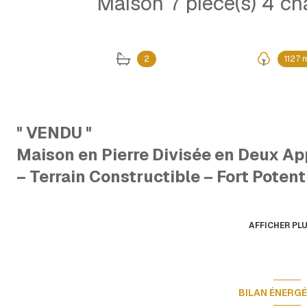
2
1127 
" VENDU "
Maison en Pierre Divisée en Deux 
– Terrain Constructible – Fort Potent
L’Agence Immorêve vous propose en exclusivité cette cha
actuellement divisée en deux appartements indépendants,
retrouver sa fonction d’habitation unique. Située sur un te
AFFICHER PL
propriété offre un beau potentiel d’aménagement et de valo
un investissement locatif.
Premier Appartement – 74,32 m²
Ce logement dispose d’une cuisine séparée, d’un séjour l
BILAN ÉNERG
terrasse de 42 m², de deux chambres, ainsi qu’une salle 