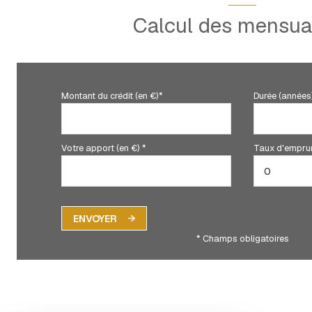
Calcul des mensual
Montant du crédit (en €)*
Durée (années
Votre apport (en €) *
Taux d'emprun
ENVOYER
* Champs obligatoires