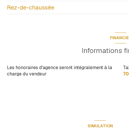
Rez-de-chaussée
salon/sejour
cuisine
point d'eau
salon/sejour
cave
salle de bain
salle de bain
cave
FINANCI
chambre
chambre
annexe
Informations f
chambre
chambre
garage
Dégagements
Dégagements
Les honoraires d'agence seront intégralement à la
Ta
terrasse
charge du vendeur
70
terrasse
terrasse
balcon
SIMULATION