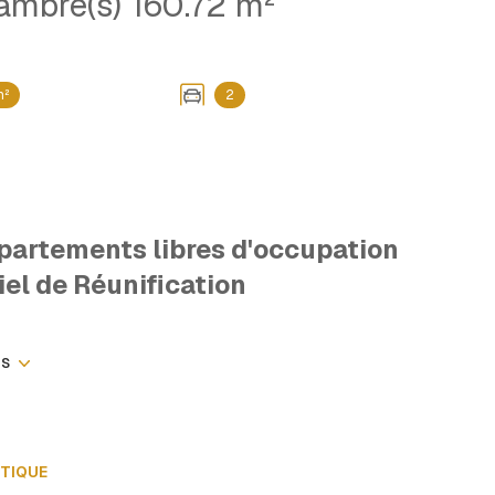
Maison 7 pièce(s) 4 chambre(s) 160.72 m²
m²
2
Appartements
libres d'occupation
iel de Réunification
rmante maison en pierre, agrandie en 1990,
 mais pouvant être facilement réunie pour
rrain de 1127 m² avec deux accès distincts, cette
US
risation, que ce soit pour un projet familial ou
umineux de 20,5 m² ouvrant sur une grande
ÉTIQUE
d’eau avec WC. Vous bénéficierez également d’un