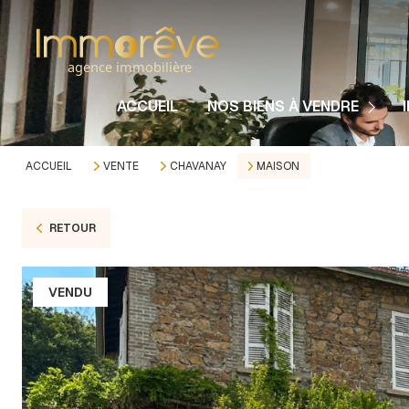
Nos Maisons
Nos Appartements
ACCUEIL
NOS BIENS À VENDRE
Nos Immeubles
Nos Terrains
ACCUEIL
VENTE
CHAVANAY
MAISON
Autres Biens
RETOUR
VENDU