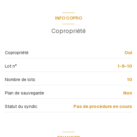
cave
10.3 m²
WC
1.15 m²
cellier
1.92 m²
INFO COPRO
salle d'eau
4.42 m²
Copropriété
Chambre 1
13.05 m²
Chambre 2
12.99 m²
Copropriété
Oui
Lot n°
1-9-10
Nombre de lots
10
Plan de sauvegarde
Non
Statut du syndic
Pas de procédure en cours