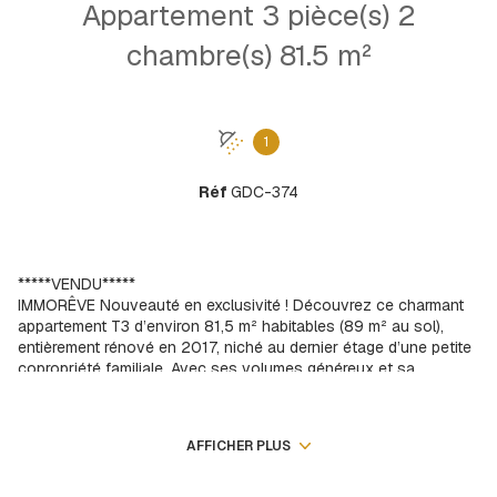
Appartement 3 pièce(s) 2
chambre(s) 81.5 m²
1
Réf
GDC-374
*****VENDU*****
IMMORÊVE Nouveauté en exclusivité ! Découvrez ce charmant
appartement T3 d’environ 81,5 m² habitables (89 m² au sol),
entièrement rénové en 2017, niché au dernier étage d’une petite
copropriété familiale. Avec ses volumes généreux et sa
luminosité exceptionnelle, cet espace de vie est parfait pour
ceux qui recherchent confort et praticité !
Dès l’entrée, vous serez séduit par un palier avec rangement qui
AFFICHER PLUS
vous mène à une cuisine semi-équipée, ouverte sur un salon-
séjour spacieux, idéal pour recevoir vos amis ou profiter de
moments en famille. Les deux chambres, dont l'une dispose de