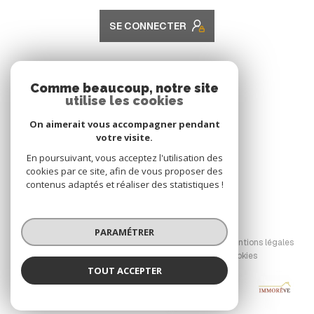
SE CONNECTER
ADHÉRENTS
Comme beaucoup, notre site
utilise les cookies
Nous adhérons
On aimerait vous accompagner pendant
votre visite.
En poursuivant, vous acceptez l'utilisation des
cookies par ce site, afin de vous proposer des
contenus adaptés et réaliser des statistiques !
© 2026 | Tous droits réservés
PARAMÉTRER
Nos honoraires
Nos partenaires
Mentions légales
Admin
Politique RGPD
Cookies
TOUT ACCEPTER
IMMORÊVE
Réalisé par :
Agence