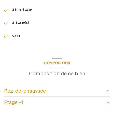
2ème étage
2 étage(s)
cave
COMPOSITION
Composition de ce bien
Rez-de-chaussée
Etage -1
Cuisine / Salle à manger
25 m²
Salon
23.28 m²