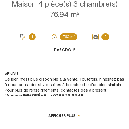
Maison 4 pièce(s) 3 chambre(s)
76.94 m²
1
760 m²
2
Réf
GDC-6
VENDU
Ce bien n'est plus disponible à la vente. Toutefois, n'hésitez pas
à nous contacter si vous êtes à la recherche d'un bien similaire.
Pour plus de renseignements, contactez dès à présent
l'
Agence IMMORÊVE
au
07 65 28 92 46
.
Venez découvrir en EXCLUSIVITE !! Sur la commune de Malleval
dans un quartier chargé d'histoire... au calme avec vue dégagée
sur les coteaux vignobles. Cette maison édifiée en 1973
AFFICHER PLUS
d'environ 60,87 m2 habitables + 16 m2, soit un total de 77m2,
comprenant au rez-de-chaussée une cuisine séparée, un salon
séjour, véranda d'environ 21m2, deux chambres, un bureau